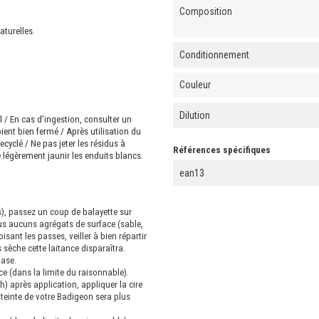
Composition
aturelles.
Conditionnement
Couleur
Dilution
l / En cas d’ingestion, consulter un
ient bien fermé / Après utilisation du
ecyclé / Ne pas jeter les résidus à
Références spécifiques
e légèrement jaunir les enduits blancs.
ean13
rs), passez un coup de balayette sur
lus aucuns agrégats de surface (sable,
oisant les passes, veiller à bien répartir
is sèche cette laitance disparaîtra.
base.
e (dans la limite du raisonnable).
h) après application, appliquer la cire
 teinte de votre Badigeon sera plus