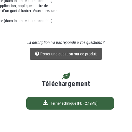
e (dans la limite du raisonnable).
pplication, appliquer la cire de
ide d’un gant à lustrer. Vous aurez une
e (dans la limite du raisonnable).
La description n'a pas répondu à vos questions ?
Poser une question sur ce produit
Téléchargement
Fiche technique (PDF 2.19MB)