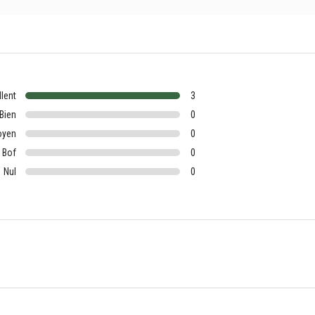
llent
3
Bien
0
oyen
0
Bof
0
Nul
0