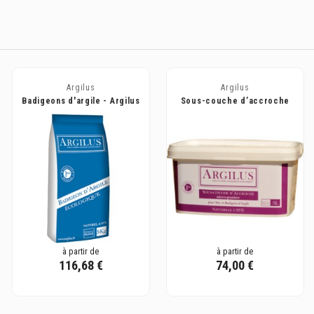
Argilus
Argilus
Badigeons d'argile - Argilus
Sous-couche d’accroche
pour stucs et badigeons,
prête à...
à partir de
à partir de
116,68 €
74,00 €