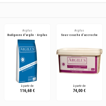
Argilus
Argilus
Badigeons d'argile - Argilus
Sous-couche d’accroche
pour stucs et badigeons,
prête à...
à partir de
à partir de
116,68 €
74,00 €