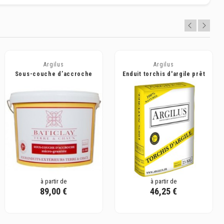
Argilus
Argilus
Sous-couche d’accroche
Enduit torchis d'argile prêt
pour enduit Baticlay, prête à
à l'emploi - Argilus
l’emploi...
à partir de
à partir de
89,00 €
46,25 €