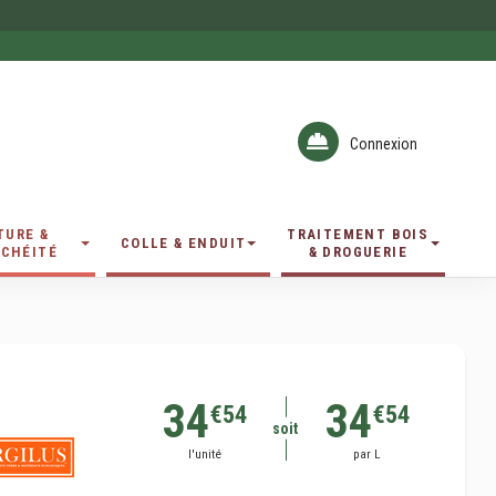
Connexion
TURE &
TRAITEMENT BOIS
COLLE & ENDUIT
CHÉITÉ
& DROGUERIE
34
34
€54
€54
soit
l'unité
par L