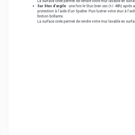
La surface cirée permet de rendre votre mur lavable en surfac
Sur Stuc d’argile
: une fois le Stuc bien sec (+/- 48h) après a
protection à l’aide d’un Spalter. Puis lustrer votre stuc à l’a
finition brillante.
La surface cirée permet de rendre votre mur lavable en surfac