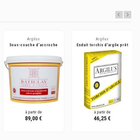
Argilus
Argilus
Sous-couche d’accroche
Enduit torchis d'argile prêt
pour enduit Baticlay, prête à
à l'emploi - Argilus
l’emploi...
à partir de
à partir de
89,00 €
46,25 €