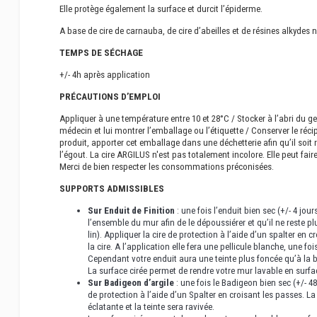
Elle protège également la surface et durcit l’épiderme.
A base de cire de carnauba, de cire d’abeilles et de résines alkydes n
TEMPS DE SÉCHAGE
+/- 4h après application
PRÉCAUTIONS D’EMPLOI
Appliquer à une température entre 10 et 28°C / Stocker à l’abri du ge
médecin et lui montrer l’emballage ou l’étiquette / Conserver le récip
produit, apporter cet emballage dans une déchetterie afin qu’il soit r
l’égout. La cire ARGILUS n'est pas totalement incolore. Elle peut fair
Merci de bien respecter les consommations préconisées.
SUPPORTS ADMISSIBLES
Sur Enduit de Finition
: une fois l’enduit bien sec (+/- 4 jou
l’ensemble du mur afin de le dépoussiérer et qu’il ne reste p
lin). Appliquer la cire de protection à l’aide d’un spalter en cr
la cire. A l’application elle fera une pellicule blanche, une fo
Cependant votre enduit aura une teinte plus foncée qu’à la 
La surface cirée permet de rendre votre mur lavable en surfac
Sur Badigeon d’argile
: une fois le Badigeon bien sec (+/- 48
de protection à l’aide d’un Spalter en croisant les passes. La
éclatante et la teinte sera ravivée.