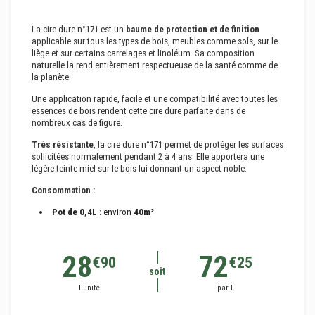
La cire dure n°171 est un
baume de protection et de finition
applicable sur tous les types de bois, meubles comme sols, sur le
liège et sur certains carrelages et linoléum. Sa composition
naturelle la rend entièrement respectueuse de la santé comme de
la planète.
Une application rapide, facile et une compatibilité avec toutes les
essences de bois rendent cette cire dure parfaite dans de
nombreux cas de figure.
Très résistante
, la cire dure n°171 permet de protéger les surfaces
sollicitées normalement pendant 2 à 4 ans. Elle apportera une
légère teinte miel sur le bois lui donnant un aspect noble.
Consommation :
Pot de 0,4L :
environ
40m²
28
72
€90
€25
soit
l'unité
par L