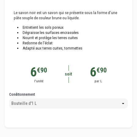
Le savon noir est un savon qui se présente sous la forme d’une
pâte souple de couleur brune ou liquide.
Entretient les sols poreux
Dégraisse les surfaces encrassées
Nourrit et protège les terres cuites
Redonne de l'éclat
Adapté aux terres cuites, tommettes
6
6
€90
€90
soit
l'unité
par L
Conditionnement