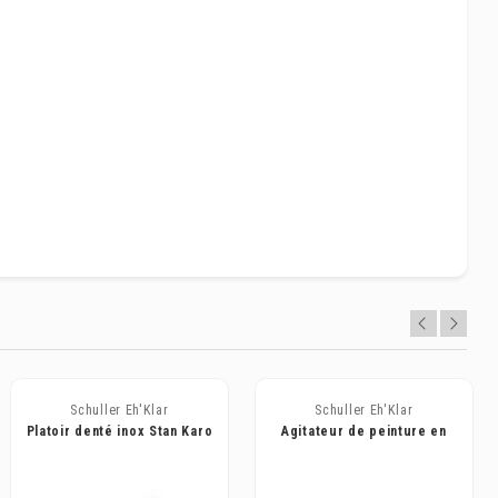
Schuller Eh'Klar
Schuller Eh'Klar
Platoir denté inox Stan Karo
Agitateur de peinture en
2K
plastique robuste Spin Mano