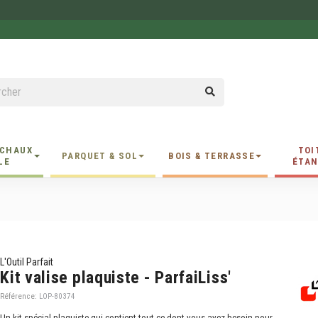
 CHAUX
TOI
PARQUET & SOL
BOIS & TERRASSE
LE
ÉTAN
L'Outil Parfait
Kit valise plaquiste - ParfaiLiss'
Référence:
LOP-80374
Un kit spécial plaquiste qui contient tout ce dont vous avez besoin pour