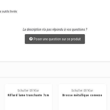
outils livrés
La description n'a pas répondu à vos questions ?
Poser une question sur ce produit
Schuller Eh'Klar
Schuller Eh'Klar
Riflard lame tranchante 7cm
Brosse métallique convexe
en inox
en fil d'acier Tom Special