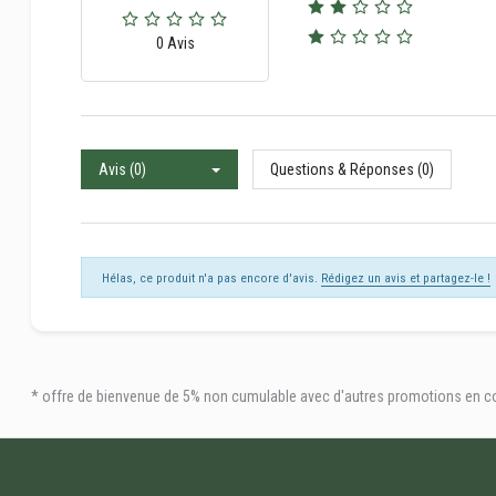
0 Avis
Avis (0)
Questions & Réponses (0)
Hélas, ce produit n'a pas encore d'avis.
Rédigez un avis et partagez-le !
* offre de bienvenue de 5% non cumulable avec d'autres promotions en cour