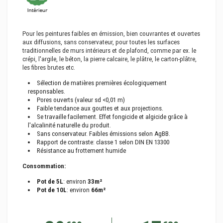
Pour les peintures faibles en émission, bien couvrantes et ouvertes
aux diffusions, sans conservateur, pour toutes les surfaces
traditionnelles de murs intérieurs et de plafond, comme par ex. le
crépi, l'argile, le béton, la pierre calcaire, le plâtre, le carton-plâtre,
les fibres brutes etc.
Sélection de matières premières écologiquement
responsables.
Pores ouverts (valeur sd <0,01 m)
Faible tendance aux gouttes et aux projections.
Se travaille facilement. Effet fongicide et algicide grâce à
l'alcalinité naturelle du produit.
Sans conservateur. Faibles émissions selon AgBB.
Rapport de contraste: classe 1 selon DIN EN 13300
Résistance au frottement humide
Consommation:
Pot de 5L
: environ
33m²
Pot de 10L
: environ
66m²