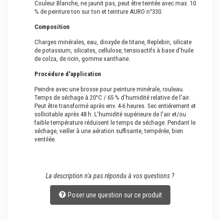
Couleur Blanche, ne jaunit pas, peut être teintée avec max. 10
% de peinture ton sur ton et teinture AURO n°330.
Composition
Charges minérales, eau, dioxyde de titane, Replebin, silicate
de potassium, silicates, cellulose, tensioactifs à base d'huile
de colza, de ricin, gomme xanthane.
Procédure d'application
Peindre avec une brosse pour peinture minérale, rouleau.
Temps de séchage à 20°C / 65 % d'humidité relative de l'air.
Peut être transformé après env. 4-6 heures. Sec entiérement et
sollicitable après 48 h. L'humidité supérieure de l'air et/ou
faible température réduisent le temps de séchage. Pendant le
séchage, veiller à une aération suffisante, tempérée, bien
ventilée.
La description n'a pas répondu à vos questions ?
Poser une question sur ce produit