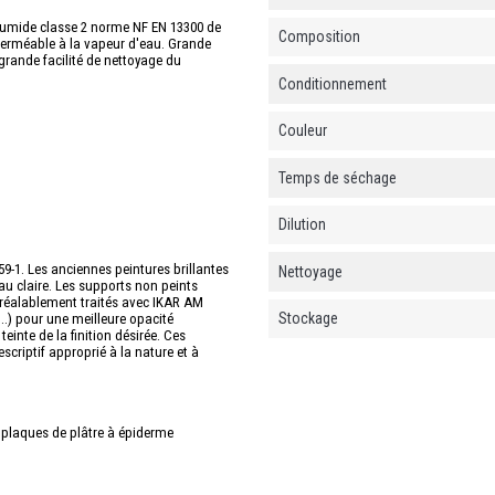
 humide classe 2 norme NF EN 13300 de
Composition
Perméable à la vapeur d'eau. Grande
grande facilité de nettoyage du
Conditionnement
Couleur
Temps de séchage
Dilution
9-1. Les anciennes peintures brillantes
Nettoyage
au claire. Les supports non peints
préalablement traités avec IKAR AM
Stockage
 ..) pour une meilleure opacité
inte de la finition désirée. Ces
scriptif approprié à la nature et à
, plaques de plâtre à épiderme