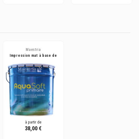
Maestria
Impression mat à base de
résines alkyde et acrylique
-...
à partir de
38,00 €