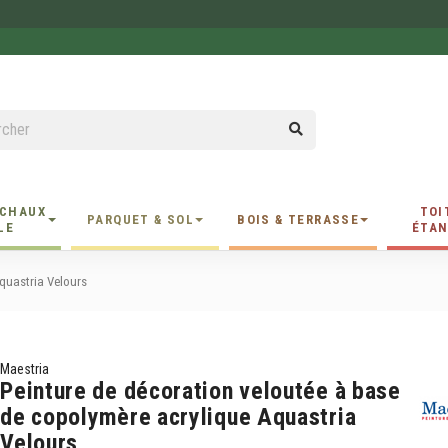
 CHAUX
TOI
PARQUET & SOL
BOIS & TERRASSE
LE
ÉTAN
quastria Velours
Maestria
Peinture de décoration veloutée à base
de copolymère acrylique Aquastria
Velours