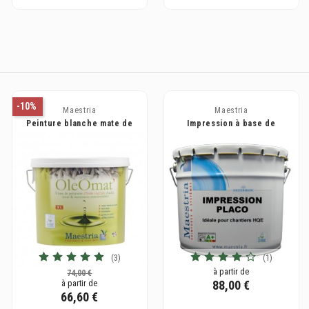
-10%
Maestria
Maestria
Peinture blanche mate de
Impression à base de
finition sans tension à base
copolymère acrylique -
de...
IMPRESSION PLACO
(3)
(1)
à partir de
74,00 €
88,00 €
à partir de
66,60 €