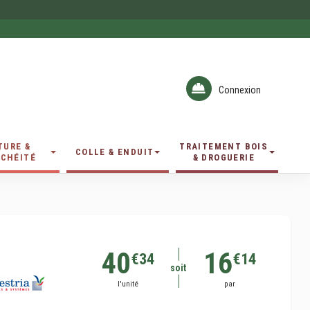
Connexion
TURE &
TRAITEMENT BOIS
COLLE & ENDUIT
CHÉITÉ
& DROGUERIE
40
16
€34
€14
soit
l'unité
par