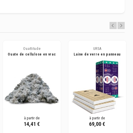
Ouattitude
URSA
Ouate de cellulose en vrac
Laine de verre en panneau
OUATTITUDE
isolant - 32PP/38PP
à partir de
à partir de
14,41 €
69,00 €