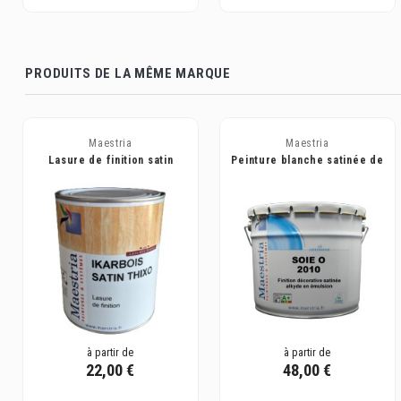
PRODUITS DE LA MÊME MARQUE
Maestria
Maestria
Lasure de finition satin
Peinture blanche satinée de
thixotrope - IKARBOIS
finition à base de résines
MAESTRIA
alkyde...
à partir de
à partir de
22,00 €
48,00 €