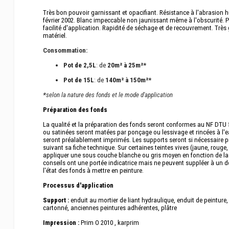
Très bon pouvoir garnissant et opacifiant. Résistance à l'abrasion
février 2002. Blanc impeccable non jaunissant même à l'obscurité. 
facilité d'application. Rapidité de séchage et de recouvrement. Très 
matériel.
Consommation:
Pot de 2,5L
: de
20m² à 25m²*
Pot de 15L
: de
140m² à 150m²*
*
selon la nature des fonds et le mode d'application
Préparation des fonds
La qualité et la préparation des fonds seront conformes au NF DTU 5
ou satinées seront matées par ponçage ou lessivage et rincées à l'e
seront préalablement imprimés. Les supports seront si nécessaire 
suivant sa fiche technique. Sur certaines teintes vives (jaune, rouge,
appliquer une sous couche blanche ou gris moyen en fonction de la te
conseils ont une portée indicatrice mais ne peuvent suppléer à un de
l'état des fonds à mettre en peinture.
Processus d'application
Support :
enduit au mortier de liant hydraulique, enduit de peinture
cartonné, anciennes peintures adhérentes, plâtre
Impression :
Prim O 2010 , karprim