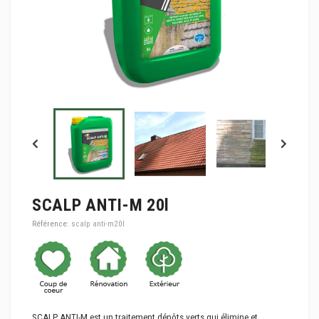
SCALP ANTI-M 20l
Référence:
scalp anti-m20l
SCALP ANTI-M est un traitement dépôts verts qui élimine et