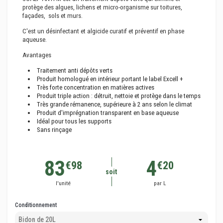
protège des algues, lichens et micro-organisme sur toitures,
façades, sols et murs.
C'est un désinfectant et algicide curatif et préventif en phase
aqueuse.
Avantages
Traitement anti dépôts verts
Produit homologué en intérieur portant le label Excell +
Très forte concentration en matières actives
Produit triple action : détruit, nettoie et protège dans le temps
Très grande rémanence, supérieure à 2 ans selon le climat
Produit d'imprégnation transparent en base aqueuse
Idéal pour tous les supports
Sans rinçage
83
4
€98
€20
soit
l'unité
par L
Conditionnement