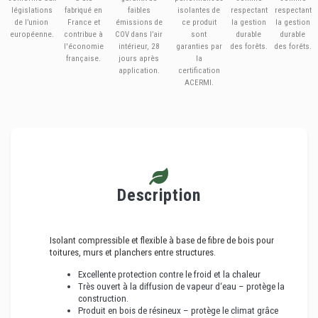
législations
fabriqué en
faibles
isolantes de
respectant
respectant
de l’union
France et
émissions de
ce produit
la gestion
la gestion
européenne.
contribue à
COV dans l’air
sont
durable
durable
l'économie
intérieur, 28
garanties par
des forêts.
des forêts.
française.
jours après
la
application.
certification
ACERMI.
Description
Isolant compressible et flexible à base de fibre de bois pour
toitures, murs et planchers entre structures.
Excellente protection contre le froid et la chaleur
Très ouvert à la diffusion de vapeur d‘eau – protège la
construction.
Produit en bois de résineux – protège le climat grâce