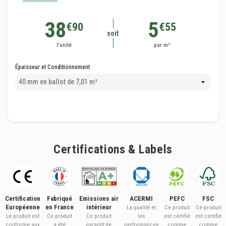
38
5
€90
€55
soit
l'unité
par m²
Épaisseur et Conditionnement
Certifications & Labels
Certification
Fabriqué
Emissions air
ACERMI
PEFC
FSC
Européenne
en France
intérieur
La qualité et
Ce produit
Ce produit
Le produit est
Ce produit
Ce produit
les
est certifié
est certifié
conforme aux
a été
garantit de
performances
comme
comme