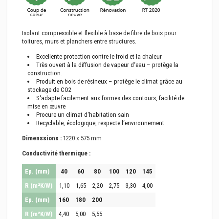
Isolant compressible et flexible à base de fibre de bois pour
toitures, murs et planchers entre structures.
Excellente protection contre le froid et la chaleur
Très ouvert à la diffusion de vapeur d‘eau – protège la
construction.
Produit en bois de résineux – protège le climat grâce au
stockage de CO2
S'adapte facilement aux formes des contours, facilité de
mise en œuvre
Procure un climat d‘habitation sain
Recyclable, écologique, respecte l‘environnement
Dimenssions :
1220 x 575 mm
Conductivité thermique :
Ep. (mm)
40
60
80
100
120
145
R (m²K/W)
1,10
1,65
2,20
2,75
3,30
4,00
Ep. (mm)
160
180
200
R (m²K/W)
4,40
5,00
5,55