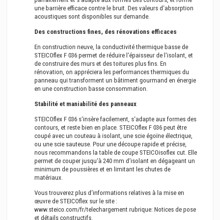
une barrière efficace contre le bruit. Des valeurs d‘absorption
acoustiques sont disponibles sur demande.
Des constructions fines, des rénovations efficaces
En construction neuve, la conductivité thermique basse de
STEICOflex F 036 permet de réduire l‘épaisseur de l‘isolant, et
de construire des murs et des toitures plus fins. En
rénovation, on appréciera les performances thermiques du
panneau qui transforment un bâtiment gourmand en énergie
en une construction basse consommation.
Stabilité et maniabilité des panneaux
STEICOflex F 036 s‘insère facilement, s‘adapte aux formes des
contours, et reste bien en place. STEICOflex F 036 peut être
coupé avec un couteau à isolant, une scie égoïne électrique,
ou une scie sauteuse. Pour une découpe rapide et précise,
nous recommandons la table de coupe STEICOisoflex cut. Elle
permet de couper jusqu‘à 240 mm d‘isolant en dégageant un
minimum de poussières et en limitant les chutes de
matériaux.
Vous trouverez plus d‘informations relatives à la mise en
œuvre de STEICOflex sur le site :
www.steico.com/fr/telechargement rubrique: Notices de pose
et détails constructifs.