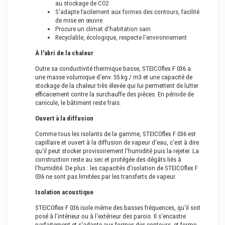
au stockage de CO2
S'adapte facilement aux formes des contours, facilité
de mise en œuvre
Procure un climat d‘habitation sain
Recyclable, écologique, respecte l‘environnement
À l'abri de la chaleur
Outre sa conductivité thermique basse, STEICOflex F 036 a
une masse volumique d‘env. 55 kg / m3 et une capacité de
stockage de la chaleur très élevée qui lui permettent de lutter
efficacement contre la surchauffe des pièces. En période de
canicule, le bâtiment reste frais.
Ouvert à la diffusion
Comme tous les isolants de la gamme, STEICOflex F 036 est
capillaire et ouvert à la diffusion de vapeur d‘eau, c‘est à dire
qu‘il peut stocker provisoirement l‘humidité puis la rejeter. La
construction reste au sec et protégée des dégâts liés à
l‘humidité. De plus : les capacités d‘isolation de STEICOflex F
036 ne sont pas limitées par les transferts de vapeur.
Isolation acoustique
STEICOflex F 036 isole même des basses fréquences, qu‘il soit
posé à l‘intérieur ou à l‘extérieur des parois. Il s‘encastre
parfaitement et s‘adapte aux formes des contours, et forme