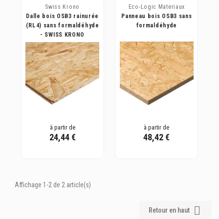
Swiss Krono
Eco-Logic Materiaux
Dalle bois OSB3 rainurée
Panneau bois OSB3 sans
(RL4) sans formaldéhyde
formaldéhyde
- SWISS KRONO
à partir de
à partir de
24,44 €
48,42 €
Affichage 1-2 de 2 article(s)

Retour en haut