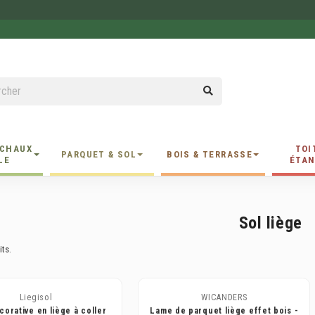
 CHAUX
TOI
PARQUET & SOL
BOIS & TERRASSE
LE
ÉTAN
Sol liège
its.
Liegisol
WICANDERS
corative en liège à coller
Lame de parquet liège effet bois -