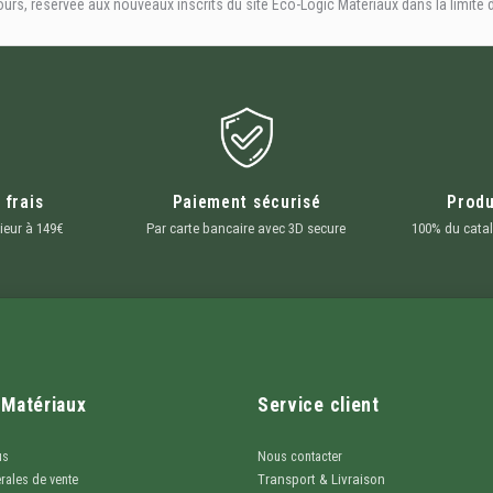
s, réservée aux nouveaux inscrits du site Eco-Logic Matériaux dans la limite d
 frais
Paiement sécurisé
Produ
ieur à 149€
Par carte bancaire avec 3D secure
100% du catal
 Matériaux
Service client
us
Nous contacter
Transport & Livraison
rales de vente