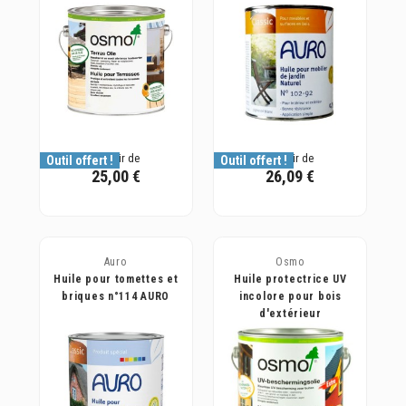
à partir de
à partir de
Outil offert !
Outil offert !
25,00 €
26,09 €
Auro
Osmo
Huile pour tomettes et
Huile protectrice UV
briques n°114 AURO
incolore pour bois
d'extérieur