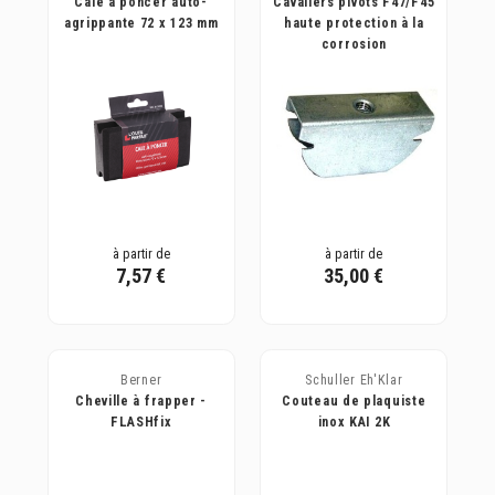
Cale à poncer auto-
Cavaliers pivots F47/F45
agrippante 72 x 123 mm
haute protection à la
corrosion
à partir de
à partir de
7,57 €
35,00 €
Berner
Schuller Eh'Klar
Cheville à frapper -
Couteau de plaquiste
FLASHfix
inox KAI 2K