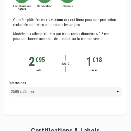
Cornière plâtrière en
aluminium
aspect lisse
pour une protection
renforcée contre les coups dans les angles.
Modèle aux ailes perforées par trous ronds diamètre 4 à 6 mm
pour une bonne accroche de l'enduit sur la cloison sèche.
2
1
€95
€18
soit
l'unité
par ml
Dimensions
Certifications & Labels